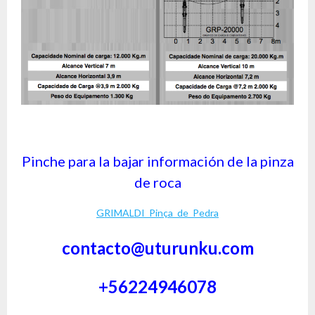
Pinche para la bajar información de la pinza
de roca
GRIMALDI_Pinça_de_Pedra
contacto@uturunku.com
+56224946078