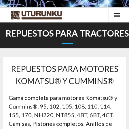
Skip
to
content
REPUESTOS PARA TRACTORES
REPUESTOS PARA MOTORES
KOMATSU® Y CUMMINS®
Gama completa para motores Komatsu® y
Cummins®: 95, 102, 105, 108, 110, 114,
155, 170, NH220, NT855, 4BT, 6BT, 4CT.
Camisas, Pistones completos, Anillos de